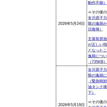
動作不能）
≪その後の
女川原子力
2026年5月24日
限の逸脱か
日復帰）
主蒸気管放
が正しい指
となったこ
逸脱につい
（735KB
女川原子力
限の逸脱に
（緊急時対
油タンク接
下）
≪その後の
2026年5月19日