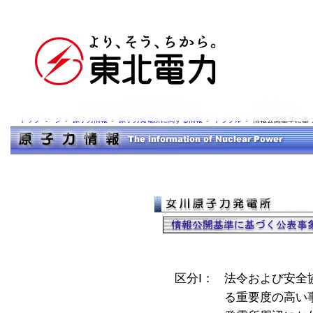
トップページ
＞
原子力情報
＞
原子力発電所に関する情報
＞
トラブル
＞ 情報公開基準に基
区分Ⅰ：
法令および安全
る重要度の高い