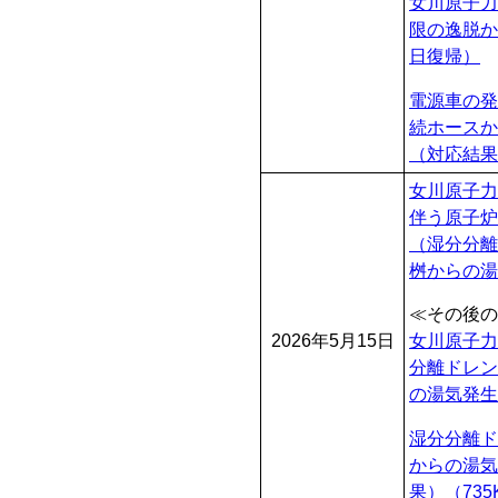
女川原子力
限の逸脱か
日復帰）
電源車の発
続ホースか
（対応結果
女川原子力
伴う原子炉
（湿分分離
桝からの湯
≪その後の
2026年5月15日
女川原子力
分離ドレン
の湯気発生
湿分分離ド
からの湯気
果）
（735