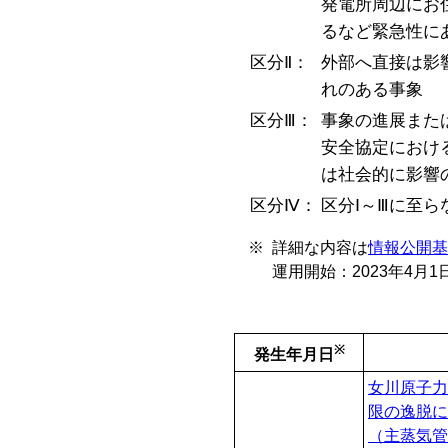
発電所周辺にお
るなど緊急性に
区分Ⅱ：
外部へ直接は影
れのある事象
区分Ⅲ：
事象の進展また
安全協定におけ
は社会的に影響
区分Ⅳ：
区分Ⅰ～Ⅲに至
※ 詳細な内容は
情報公開基
運用開始：2023年4月1日
※
発生年月日
女川原子力
限の逸脱に
（主蒸気管