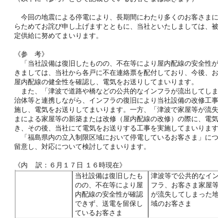
今回の地震による停電により、長期間にわたり多くのお客さまに
らためてお詫び申し上げますとともに、当社といたしましては、
定供給に努めてまいります。
《参 考》
「当社設備は復旧したものの、不在等により屋内配線の安全性が
きましては、当社から各戸に不在連絡票を配付しており、今後、
屋内配線の健全性を確認し、電気をお送りしてまいります。
また、「津波で道路や橋などの公共的なインフラが流出してしま
治体等と連携しながら、インフラの復旧により当社設備の改修工
施し、電気をお送りしてまいります。一方、「津波で家屋等が流
まによる家屋等の新築または改修（屋内配線の改修）の際に、電
き、その後、当社にて電気をお送りする工事を実施してまいりま
「福島県内の立入制限区域において停電しているお客さま」につ
留意し、対応について検討してまいります。
《内 訳：６月１７日 １６時現在》
当社設備は復旧したも
津波等で公共的なイ
のの、不在等により屋
フラ、お客さま家屋
内配線の安全性が確認
が流失してしまった
できず、送電を留保し
域のお客さま
ているお客さま