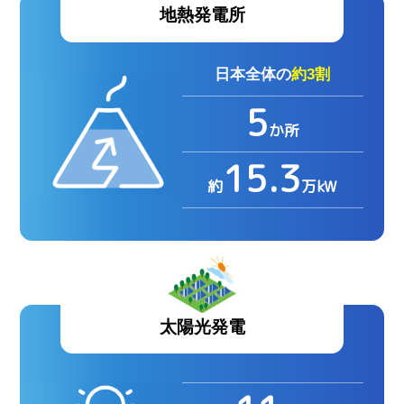
地熱発電所
日本全体の
約3割
5
か所
15.3
約
万kW
太陽光発電