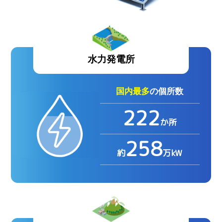
水力発電所
国内最多
の個所数
222
か所
258
約
万kW