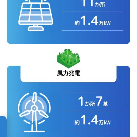
11
か所
1.4
約
万kW
風力発電
1
7
か所
基
1.4
約
万kW