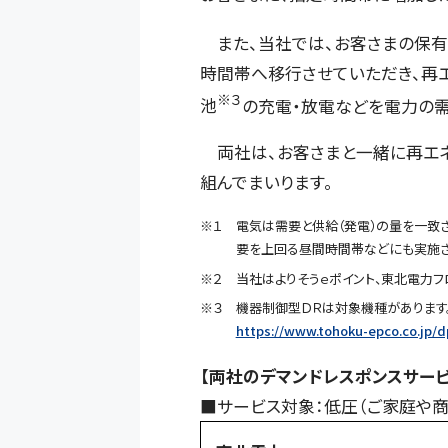
また、当社では、お客さまの保有
時間帯へ移行させていただき、再
※３
池
の充電・放電などを電力の需
両社は、お客さまと一緒に再エネ
組んでまいります。
※１ 電気は需要と供給（発電）の量を一致
要を上回る昼間時間帯などにも実施さ
※２ 当社はよりそうｅポイント、東北電力フ
※３ 機器制御型ＤＲは対象機種があります。
https://www.tohoku-epco.co.jp/d
【両社のデマンドレスポンスサービ
■サービス対象：低圧（ご家庭や