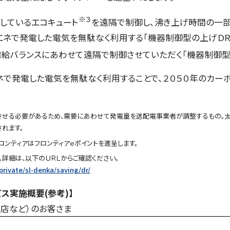
※３
しているエコキュー
ト
を遠隔で制御し、沸き上げ時間の一
エネで発電した電気を無駄なく利用する「機器制御型の上げＤＲ
給バランスにあわせて遠隔で制御させていただく「機器制御型
で発電した電気を無駄なく利用することで、２０５０年のカー
させる必要があるため、需要にあわせて発電量を送配電事業者が調整するもの。
れます。
ロンティアはフロンティアｅポイントを進呈します。
詳細は、以下のＵＲＬからご確認ください。
private/sl-denka/saving/dr/
ス実施概要(参考)】
商店など）のお客さま