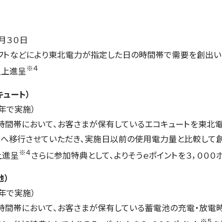
月３０日
フトなどにより東北電力が指定した日の時間帯で需要を創出いた
※４
以上進
呈
ュート）
年で実施）
時間帯において、お客さまが保有しているエコキュートを東北
へ移行させていただき、実施日以前の使用電力量と比較して創
※４
上進呈
さらに参加特典として、よりそうｅポイントを３，０００
池）
年で実施）
時間帯において、お客さまが保有している蓄電池の充電・放電
※５