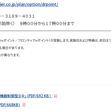
er.co.jp/plan/option/drpoint/
０－３１８９－４０３１
年始除く） ９時００分から１７時００分まで
うｅポイント／フロンティアｅポイント）が変動します。実施日および特典は、前日ま
場合があります。
が異なります。
御型ＤＲ」（PDF/692 KB ）
F/668KB)