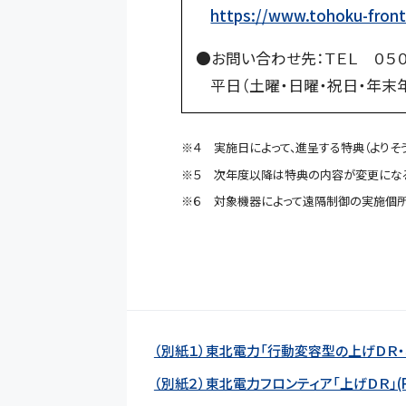
https://www.tohoku-fronti
●お問い合わせ先：
ＴＥＬ ０５
平日（土曜・日曜・祝日・年末
※４ 実施日によって、進呈する特典（よりそ
※５ 次年度以降は特典の内容が変更になる
※６ 対象機器によって遠隔制御の実施個所
（別紙１）東北電力「行動変容型の上げＤＲ・機器制
（別紙２）東北電力フロンティア「上げＤＲ」(PD