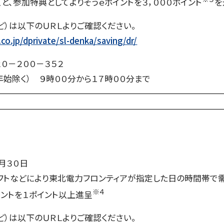
と、参加特典としてよりそうｅポイントを３，０００ポイン
ト
を
）は以下のＵＲＬよりご確認ください。
o.jp/dprivate/sl-denka/saving/dr/
２０－２００－３５２
年始除く） ９時００分から１７時００分まで
月３０日
フトなどにより東北電力フロンティアが指定した日の時間帯で需
※４
イントを１ポイント以上進
呈
）は以下のＵＲＬよりご確認ください。