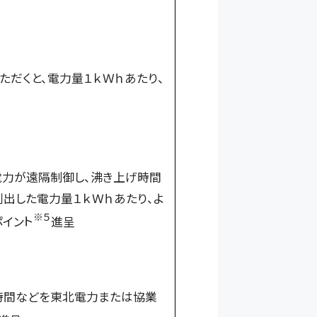
だくと、電力量１ｋＷｈあたり、
電力が遠隔制御し、沸き上げ時間
出した電力量１ｋＷｈあたり、よ
※５
ポイン
ト
進呈
時間などを東北電力または協業