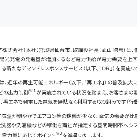
株式会社（本社：宮城県仙台市、取締役社長：武山 徳彦）は、
太陽光発電の発電量が増加するなど電力供給が電力需要を上
る新たなデマンドレスポンスサービス（以下、「ＤＲ」）を実施い
、近年の再生可能エネルギー（以下、「再エネ」）の普及拡大
※１
どの出力制
御
が実施されている状況を踏まえ、お客さまの
、再エネで発電した電気を無駄なく利用する取り組みです（行動
気温が穏やかでエアコン等の稼働が少なく、電気の需要が比較
食洗器や洗濯機などの稼働を両社が指定する昼間時間帯へシフ
※２
た電力量に応じてポイン
ト
を進呈いたします。