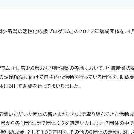
北・新潟の活性化応援プログラム」の２０２２年助成団体を、４
ラム」は、東北６県および新潟県の各地において、地域産業の振
の課題解決に向けて自主的な活動を行っている団体を、助成金
体に対して助成を行ってまいりました。
応募いただいた団体の皆さまがこれまで取り組んできた活動
潟県から各１団体、計７団体※２を選定いたします。７団体の中
特別助成金」として１００万円を、その他の６団体の活動に対して