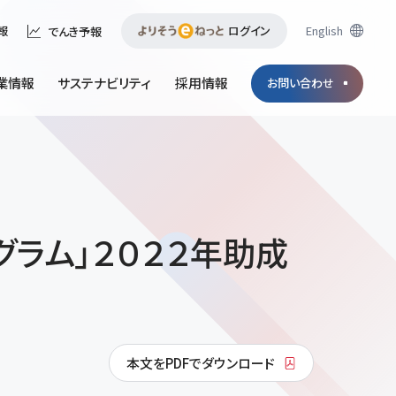
ログイン
English
報
でんき予報
業情報
サステナビリティ
採用情報
お問い合わせ
ラム」２０２２年助成
本文をPDFでダウンロード