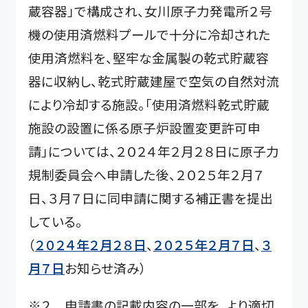
蔵容器」で構成され、女川原子力発電所２号
機の使用済燃料プールで十分に冷却された
使用済燃料を、堅牢な金属製の乾式貯蔵容
器に収納し、乾式貯蔵建屋で空気の自然対流
により冷却する施設。
「使用済燃料乾式貯蔵
施設の設置に係る原子炉設置変更許可申
請」については、２０２４年２月２８日に原子力
規制委員会へ申請した後、２０２５年２月７
日、３月７日に同申請に関する補正書を提出
している。
（
２０２４年２月２８日
、
２０２５年２月７日
、
３
月７日
お知らせ済み）
※２ 申請書の記載内容の一部を、より適切