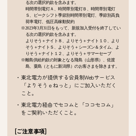
る次の選択約款を含みます。
時間帯別電灯Ａ、時間帯別電灯Ｂ、時間帯別電灯
Ｓ、ピークシフト季節別時間帯別電灯、季節別高負
荷率電灯、低圧高稼動契約
※2023年3月31日をもって、新規加入受付を終了してい
る次の選択約款を含みます。
よりそう＋ナイト８、よりそう＋ナイト１０、より
そう＋ナイトＳ、よりそう＋シーズン＆タイム、よ
りそう＋ナイト１２、よりそう＋サマーセーブ
※離島供給約款の対象となる飛島（山形県）、佐渡
島、粟島（ともに新潟県）のお客さまを除きます。
・東北電力が提供する会員制Webサービス
「よりそうｅねっと」にご加入いただく
こと。
・東北電力経由でセコムと「ココセコム」
をご契約いただくこと。
[ご注意事項]