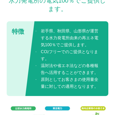
水力発電所の電気100％でご提供し
ます。
特徴
岩手県、秋田県、山形県が運営
する水力発電所由来の再エネ電
気100％でご提供します。
CO
フリーでのご提供となりま
2
す。
温対法や省エネ法などの各種報
告へ活用することができます。
原則としてお客さまの使用量全
量に対しての適用となります。