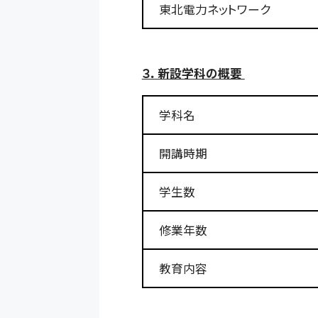
東北電力ネットワーク
３．新設学科の概要
学科名
開講時期
学生数
修業年数
教育内容