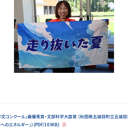
作文コンクール」最優秀賞・文部科学大臣賞 （秋田県五城目町立五城目第
エネルギー」）(PDF/103KB)