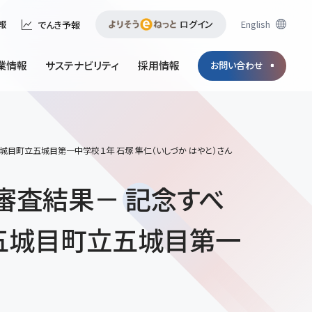
ログイン
English
報
でんき予報
業情報
サステナビリティ
採用情報
お問い合わせ
城目町立五城目第一中学校１年 石塚 隼仁（いしづか はやと）さん
審査結果－ 記念すべ
五城目町立五城目第一