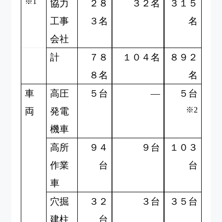
※1
協力
２８
３２名
３１５
工事
３名
名
会社
計
７８
１０４名
８９２
８名
名
車
高圧
５台
―
５台
※2
両
発電
機車
高所
９４
９台
１０３
作業
台
台
車
穴掘
３２
３台
３５台
建柱
台