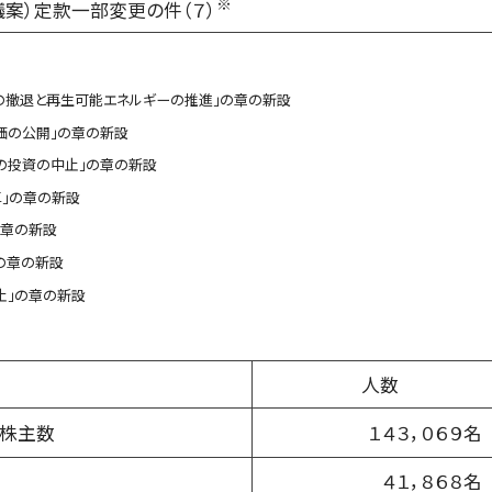
※
議案）定款一部変更の件（７）
らの撤退と再生可能エネルギーの推進」の章の新設
価の公開」の章の新設
への投資の中止」の章の新設
革」の章の新設
の章の新設
」の章の新設
止」の章の新設
人数
る株主数
１４３，０６９名
４１，８６８名