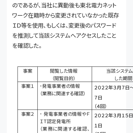
のであるが、当社に異動後も東北電力ネット
ワーク在籍時から変更されていなかった既存
ＩＤ等を使用、もしくは、変更後のパスワード
を推測して当該システムへアクセスしたこと
を確認した。
事案
閲覧した情報
当該システム
（閲覧目的）
した期間
事案１
･発電事業者の情報
２０２２年３月７日
（業務に関連する確認）
７日
（４回）
事案２
･
発電事業者の情報やＦ
２０２２年３月１５
ＩＴ認定発電所
１日
（業務に関連する確認、