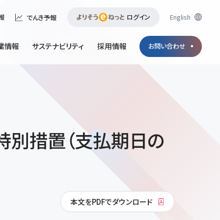
ログイン
English
報
でんき予報
業情報
サステナビリティ
採用情報
お問い合わせ
特別措置（支払期日の
本文をPDFでダウンロード