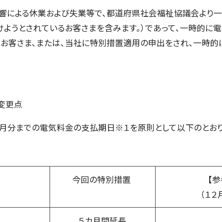
響による休業および失業等で、都道府県社会福祉協議会より
けようとされているお客さまを含みます。）であって、一時的に
お客さま、または、当社に特別措置適用の申出をされ、一時的
変更点
２月分までの電気料金の支払期日※１を原則として以下のとおり
金
今回の特別措置
【
（１２
５カ月間延長