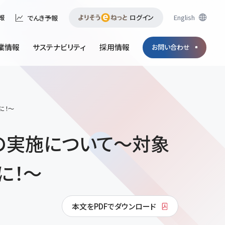
ログイン
English
報
でんき予報
業情報
サステナビリティ
採用情報
お問い合わせ
に！～
」の実施について～対象
に！～
本文をPDFでダウンロード