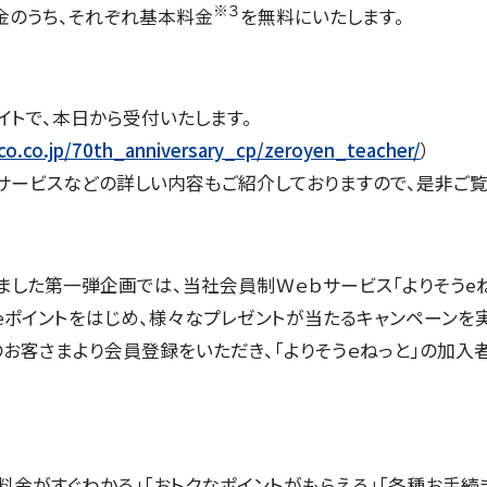
※３
金のうち、それぞれ基本料金
を無料にいたします。
トで、本日から受付いたします。
o.co.jp/70th_anniversary_cp/zeroyen_teacher/
）
サービスなどの詳しい内容もご紹介しておりますので、是非ご覧
ました第一弾企画では、当社会員制Ｗｅｂサービス「よりそうe
ｅポイントをはじめ、様々なプレゼントが当たるキャンペーンを
のお客さまより会員登録をいただき、「よりそうｅねっと」の加入
で料金がすぐわかる」「おトクなポイントがもらえる」「各種お手続