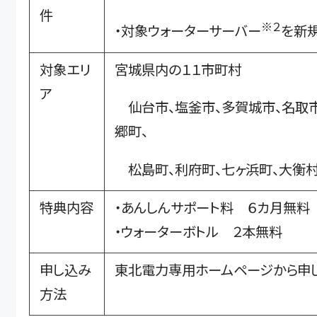
件
※２
・対象ウォーターサーバー
を新
対象エリ
宮城県内の１１市町村
ア
仙台市、塩釜市、多賀城市、名取市
郷町、
松島町、利府町、七ヶ浜町、大衡
特典内容
・あんしんサポート料 ６カ月無料
・ウォーターボトル ２本無料
申し込み
東北電力専用ホームページから申
方法