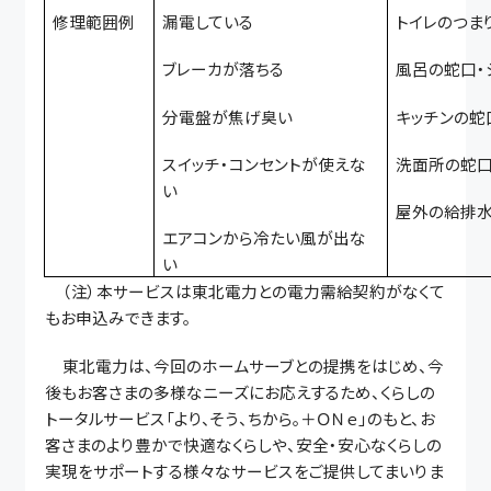
修理範囲例
漏電している
トイレのつま
ブレーカが落ちる
風呂の蛇口・
分電盤が焦げ臭い
キッチンの蛇
スイッチ・コンセントが使えな
洗面所の蛇
い
屋外の給排
エアコンから冷たい風が出な
い
（注）本サービスは東北電力との電力需給契約がなくて
もお申込みできます。
東北電力は、今回のホームサーブとの提携をはじめ、今
後もお客さまの多様なニーズに
お応えするため、くらしの
トータルサービス「より、そう、ちから。＋ＯＮｅ」のもと、
お
客さまのより豊かで快適なくらしや、安全・安心なくらしの
実現をサポートする様々なサービスをご提供してまいりま