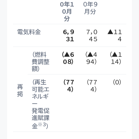
０年１
０年９
０月
月分
分
電気料金
６，９
７，０
▲１１
３１
４５
４
（燃料
（▲６
（▲４
（▲１
費調整
０８）
９４）
１４）
額）
（再生
（７７
（７７
（０）
再
可能エ
４）
４）
掲
ネルギ
ー
発電促
進賦課
※３
金
）