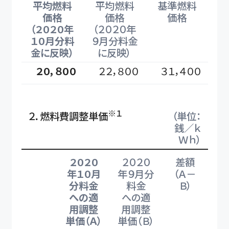
平均燃料
平均燃料
基準燃料
価格
価格
価格
（２０２０年
（２０２０年
１０月分料
９月分料金
金に反映）
に反映）
２０，８００
２２，８００
３１，４００
※１
（単位：
２．燃料費調整単価
銭／ｋ
Ｗｈ）
２０２０
２０２０
差額
年１０月
年９月分
（Ａ－
分料金
料金
Ｂ）
への適
への適
用調整
用調整
単価（Ａ）
単価（Ｂ）