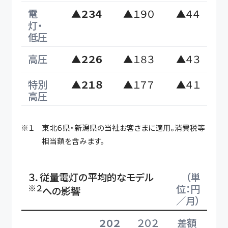
電
▲２３４
▲１９０
▲４４
灯・
低圧
高圧
▲２２６
▲１８３
▲４３
特別
▲２１８
▲１７７
▲４１
高圧
※１ 東北６県・新潟県の当社お客さまに適用。消費税等
相当額を含みます。
３．従量電灯の平均的なモデル
（単
※２
位：円
への影響
／月）
２０２
２０２
差額