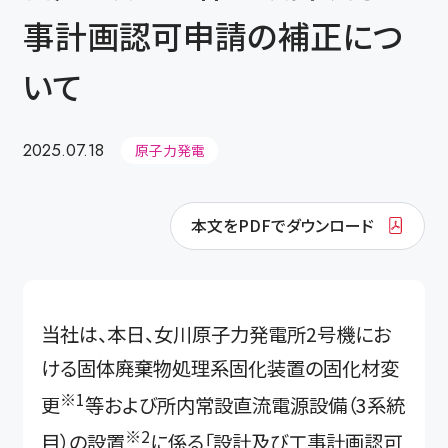
事計画認可申請の補正につ
いて
2025.07.18
原子力発電
本文をPDFでダウンロード
当社は、本日、女川原子力発電所2号機にお
ける固体廃棄物処理系固化装置の固化材変
※1
更
等および所内常設直流電源設備（3系統
※2
目）の設置
に係る「設計及び工事計画認可