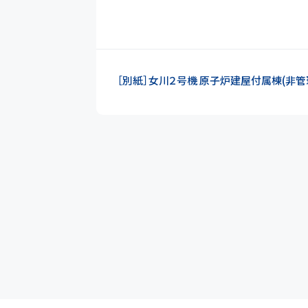
［別紙］女川２号機 原子炉建屋付属棟(非管理