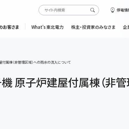
停電情
のお客さま
What's 東北電力
株主・投資家のみなさま
企
屋付属棟（非管理区域）への雨水の流入について
機 原子炉建屋付属棟（非管