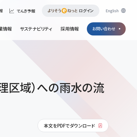
ログイン
English
報
でんき予報
業情報
サステナビリティ
採用情報
お問い合わせ
理区域）への雨水の流
本文をPDFでダウンロード