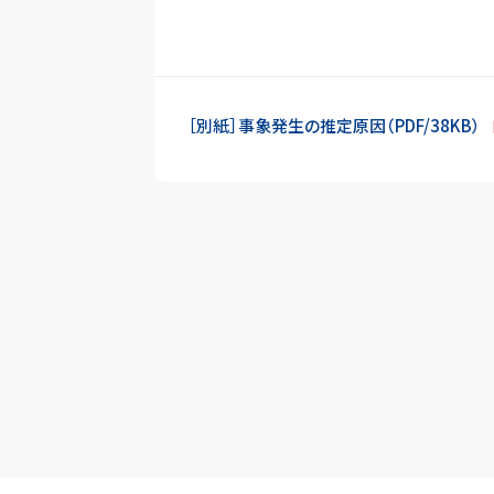
［別紙］事象発生の推定原因（PDF/38KB）