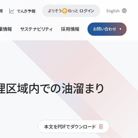
ログイン
English
報
でんき予報
業情報
サステナビリティ
採用情報
お問い合わせ
理区域内での油溜まり
本文をPDFでダウンロード