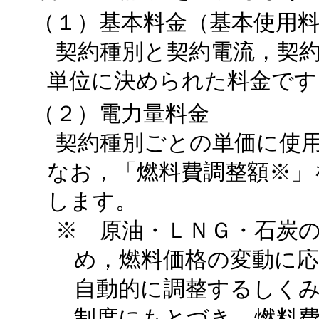
（１）基本料金（基本使用
契約種別と契約電流，契
単位に決められた料金です
（２）電力量料金
契約種別ごとの単価に使
なお，「燃料費調整額
※
」
します。
※ 原油・ＬＮＧ・石炭
め，燃料価格の変動に
自動的に調整するしく
制度にもとづき，燃料