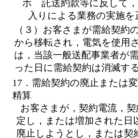
ホ 託送約款等に反して，
入りによる業務の実施を
（３）お客さまが需給契約
から移転され，電気を使用
は，当該一般送配事業者が
った日に需給契約は消滅す
17．需給契約の廃止または
精算
お客さまが，契約電流，契
定し，または増加された日
廃止しようとし，または契