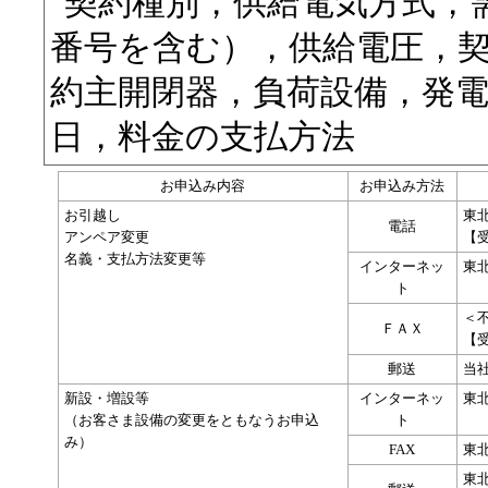
契約種別，供給電気方式，
番号を含む），供給電圧，
約主開閉器，負荷設備，発
日，料金の支払方法
お申込み内容
お申込み方法
お引越し
東
電話
アンペア変更
【
名義・支払方法変更等
インターネッ
東
ト
＜不
ＦＡＸ
【
郵送
当
新設・増設等
インターネッ
東
（お客さま設備の変更をともなうお申込
ト
み）
FAX
東北
東北