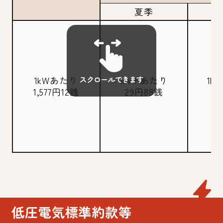
夏季
そ
1kWあたり
1kWhあたり
1k
1,577円12銭
29円88銭
2
低圧電気標準約款等