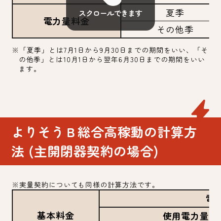
夏季
電力量料金
その他季
※「夏季」とは7月1日から9月30日までの期間をいい、「そ
の他季」とは10月1日から翌年6月30日までの期間をいい
ます。
よりそうＢ総合高稼動の計算方
法 (主開閉器契約の場合)
※実量契約についても同様の計算方法です。
電
基本料金
使用電力量