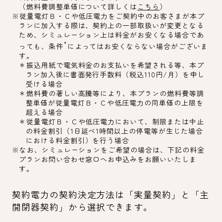
（燃料費調整単価について詳しくは
こちら
）
※従量電灯Ｂ・Ｃや低圧電力をご契約中のお客さまが本プ
ランに加入する際は、契約上の一部取扱いが変更となる
ため、シミュレーション上は料金がお安くなる場合であ
*
っても、条件
によってはお安くならない場合がございま
す。
＊振込用紙で電気料金のお支払いを希望される等、本プ
ラン加入後に書面発行手数料（税込110円/月）を申し
受ける場合
＊燃料費の著しい高騰等により、本プランの燃料費等調
整単価が従量電灯Ｂ・Ｃや低圧電力の同単価の上限を
超える場合
＊従量電灯Ｂ・Ｃや低圧電力において、制限または中止
の料金割引（1日延べ1時間以上の停電等が生じた場合
における料金割引）を行う場合
※なお、シミュレーションをご希望の場合は、下記の料金
プランお問い合わせ窓口へお申込みをお願いいたしま
す。
契約電力の契約決定方法は「実量契約」と「主
開閉器契約」から選択できます。