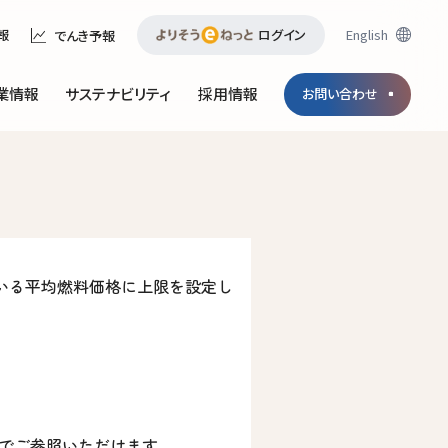
ログイン
English
報
でんき予報
業情報
サステナビリティ
採用情報
お問い合わせ
いる平均燃料価格に上限を設定し
等でご参照いただけます。