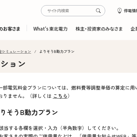
停電情
のお客さま
What's 東北電力
株主・投資家のみなさま
企
金シミュレーション
よりそうB動力プラン
ーション
一部電気料金プランについては、燃料費等調整単価の算定に用
おりません。（詳しくは
こちら
）
りそうB動力プラン
該当する各欄を選択・入力（半角数字）してください。
お客さまの実際のご使用量などは、「使用量お知らせWEB」